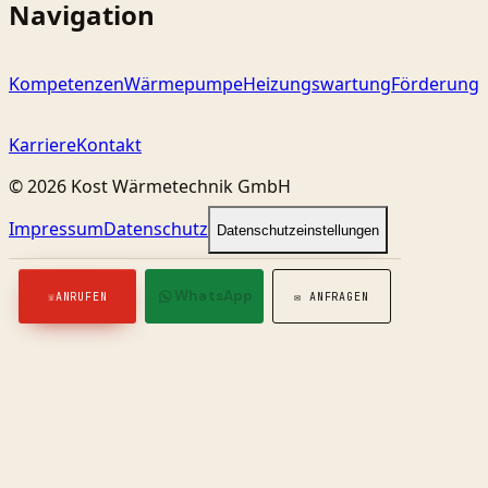
Navigation
Kompetenzen
Wärmepumpe
Heizungswartung
Förderung
Karriere
Kontakt
©
2026
Kost Wärmetechnik GmbH
Impressum
Datenschutz
Datenschutzeinstellungen
WhatsApp
☏
ANRUFEN
✉
ANFRAGEN