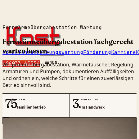
Fernwärmeübergabestation Wartung
Fernwärme­über­gabe­station fachgerecht
warten
lassen
.
Kompetenzen
Heizungswartung
Förderung
Karriere
K
☏
06033 65534
MENÜ
Wir prüfen Übergabestation, Wärmetauscher, Regelung,
Armaturen und Pumpen, dokumentieren Auffälligkeiten
und ordnen ein, welche Schritte für einen zuverlässigen
Betrieb sinnvoll sind.
75
3.
JAHRE
GENERATION
Familienbetrieb
im Handwerk