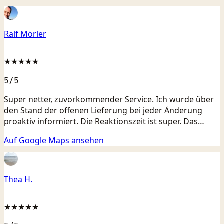
Ralf Mörler
★★★★★
5
/5
Super netter, zuvorkommender Service. Ich wurde über
den Stand der offenen Lieferung bei jeder Änderung
proaktiv informiert. Die Reaktionszeit ist super. Das
Unternehmen ist digital aufgestellt und die
Auf Google Maps ansehen
Kommunikation sowie Dokumentation schnell und
effizient möglich. Die Monteure waren freundlich,
nahmen sich Zeit und machten eine ordentliche Arbeit.
Auch wenn zu Themen kein Auftrag zustande kam
Thea H.
wurde ich gut betreut und beraten.
★★★★★