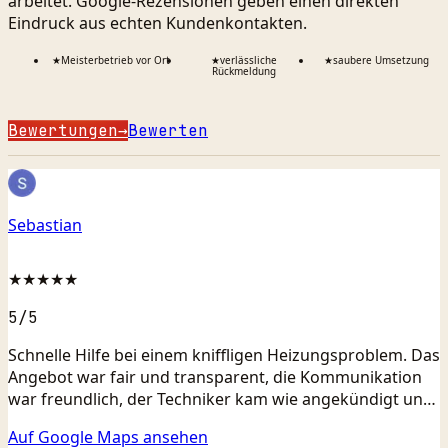
arbeitet. Google-Rezensionen geben einen direkten
Eindruck aus echten Kundenkontakten.
★
Meisterbetrieb vor Ort
★
verlässliche
★
saubere Umsetzung
Rückmeldung
Bewertungen
→
Bewerten
Sebastian
★★★★★
5
/5
Schnelle Hilfe bei einem kniffligen Heizungsproblem. Das
Angebot war fair und transparent, die Kommunikation
war freundlich, der Techniker kam wie angekündigt und
die Anlage lief danach wieder einwandfrei. Top Service.
Auf Google Maps ansehen