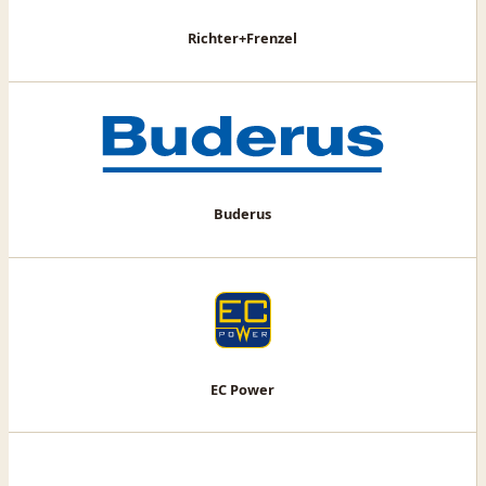
Richter+Frenzel
Buderus
EC Power