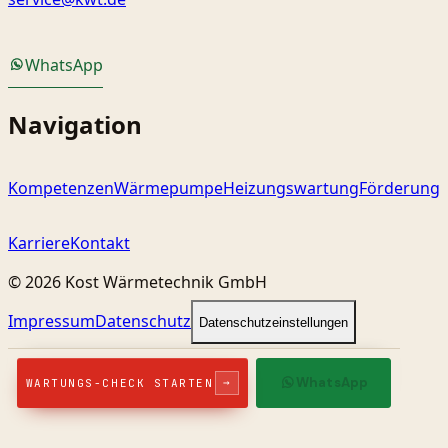
WhatsApp
Navigation
Kompetenzen
Wärmepumpe
Heizungswartung
Förderung
Karriere
Kontakt
©
2026
Kost Wärmetechnik GmbH
Impressum
Datenschutz
Datenschutzeinstellungen
WhatsApp
→
WARTUNGS-CHECK STARTEN