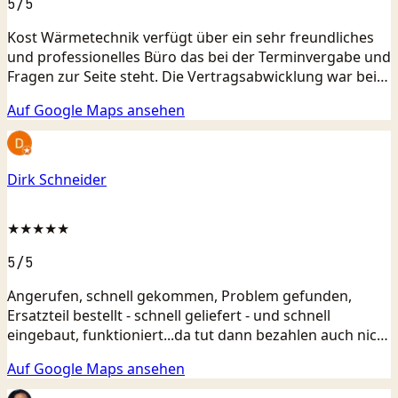
5
/5
Kost Wärmetechnik verfügt über ein sehr freundliches
und professionelles Büro das bei der Terminvergabe und
Fragen zur Seite steht. Die Vertragsabwicklung war bei
uns immer gradlinig und wir hatten das Gefühl, die
Auf Google Maps ansehen
beste Lösung wird gesucht und umgesetzt. Die
Installateure sind gewissenhaft und arbeiten sauber und
ordentlich. Zudem finde ich die Rechnungsstellung sehr
fair und durch die Servicezettel, die man als Kunde
Dirk Schneider
unterschreibt, sehr übersichtlich. Ich danke dem Team
für die zugewandte und flexible Bearbeitung unseres
★★★★★
Reparaturauftrags - dieses mal im Bad und zuvor schon
bezüglich der Fernwärmeheizung.
5
/5
Angerufen, schnell gekommen, Problem gefunden,
Ersatzteil bestellt - schnell geliefert - und schnell
eingebaut, funktioniert...da tut dann bezahlen auch nicht
ganz so weh 😀
Auf Google Maps ansehen