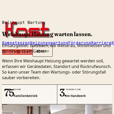
Weishaupt Wartung
Weishaupt Heizung warten
lassen
.
Kompetenzen
Heizungswartung
Förderung
Karriere
K
Einsatzgebiet: Butzbach, die Wetterau, Mittelhessen und
das Rhein-Main-Gebiet
☏
06033 65534
MENÜ
Wenn Ihre Weishaupt Heizung gewartet werden soll,
erfassen wir Gerätedaten, Standort und Rückrufwunsch.
So kann unser Team den Wartungs- oder Störungsfall
sauber vorbereiten.
75
3.
JAHRE
GENERATION
Familienbetrieb
im Handwerk