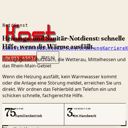
Notdienst
Heizungs- und Sanitär-Notdienst: schnelle
Hilfe, wenn die Wärme
ausfällt
.
Kompetenzen
Heizungswartung
Förderung
Karriere
K
☏
06033 65534
MENÜ
Einzugsgebiet: Butzbach, die Wetterau, Mittelhessen und
das Rhein-Main-Gebiet
Wenn die Heizung ausfällt, kein Warmwasser kommt
oder die Anlage eine Störung meldet, erreichen Sie uns
direkt. Wir ordnen das Fehlerbild am Telefon ein und
schicken schnelle, fachgerechte Hilfe.
75
3.
JAHRE
GENERATION
Familienbetrieb
im Handwerk