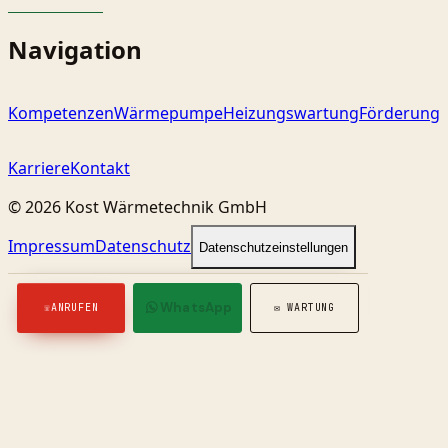
Navigation
Kompetenzen
Wärmepumpe
Heizungswartung
Förderung
Karriere
Kontakt
©
2026
Kost Wärmetechnik GmbH
Impressum
Datenschutz
Datenschutzeinstellungen
WhatsApp
☏
ANRUFEN
✉
WARTUNG