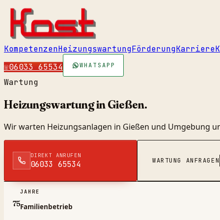
Kompetenzen
Heizungswartung
Förderung
Karriere
K
WHATSAPP
☏
06033 65534
Wartung
Heizungswartung in
Gießen
.
Wir warten Heizungsanlagen in Gießen und Umgebung und 
DIREKT ANRUFEN
WARTUNG ANFRAGEN
06033 65534
JAHRE
75
Familienbetrieb