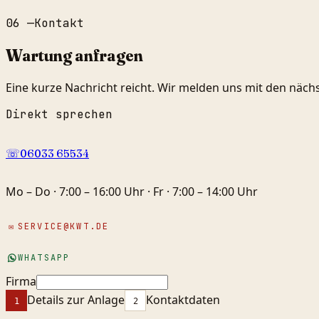
06
—
Kontakt
Wartung anfragen
Eine kurze Nachricht reicht. Wir melden uns mit den näch
Direkt sprechen
☏
06033 65534
Mo – Do · 7:00 – 16:00 Uhr · Fr · 7:00 – 14:00 Uhr
✉
SERVICE@KWT.DE
WHATSAPP
Firma
Details zur Anlage
Kontaktdaten
1
2