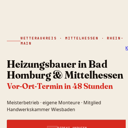
WETTERAUKREIS · MITTELHESSEN · RHEIN-
MAIN
Kompetenzen
Heizungswartung
Förderung
Karriere
K
☏
06033 65534
MENÜ
Heizungsbauer in Bad
Homburg & Mittelhessen
Vor-Ort-Termin in 48 Stunden
Meisterbetrieb · eigene Monteure · Mitglied
Handwerkskammer Wiesbaden
DIREKT ANRUFEN