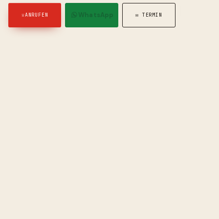
WhatsApp
☏
ANRUFEN
✉ TERMIN