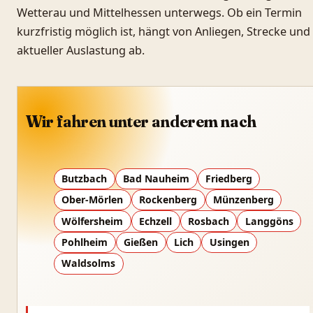
Wetterau und Mittelhessen unterwegs. Ob ein Termin
kurzfristig möglich ist, hängt von Anliegen, Strecke und
aktueller Auslastung ab.
Wir fahren unter anderem nach
Butzbach
Bad Nauheim
Friedberg
Ober-Mörlen
Rockenberg
Münzenberg
Wölfersheim
Echzell
Rosbach
Langgöns
Pohlheim
Gießen
Lich
Usingen
Waldsolms