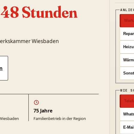
 48 Stunden
ANLIE
Wart
Repar
ndwerkskammer Wiesbaden
Heizu
Wärm
n
Sonst
WIE S
Telef
75 Jahre
What
Wiesbaden
Familienbetrieb in der Region
E-Mai