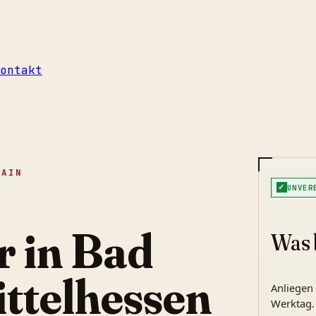
ontakt
MAIN
✓
UNVER
 in Bad
Was 
ttelhessen
Anliegen
Werktag.