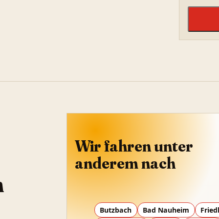
Wir fahren unter
anderem nach
m
Butzbach
Bad Nauheim
Fried