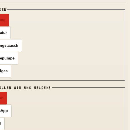
GEN
ung
atur
ngstausch
epumpe
iges
OLLEN WIR UNS MELDEN?
on
sApp
l