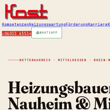
Kompetenzen
Heizungswartung
Förderung
Karriere
K
WHATSAPP
☏
06033 65534
WETTERAUKREIS · MITTELHESSEN · RHEIN-
Heizungsbauer
Nauheim & Mi